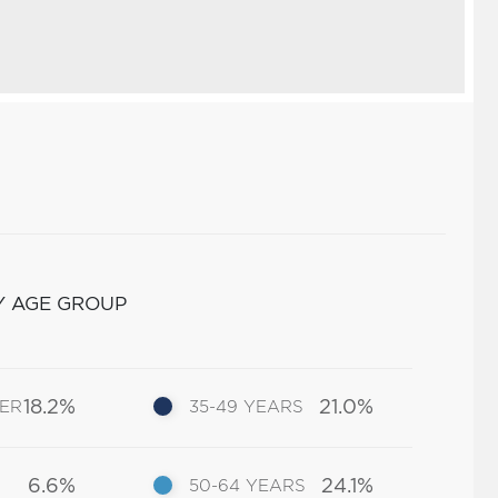
Y AGE GROUP
18.2%
21.0%
DER
35-49 YEARS
6.6%
24.1%
50-64 YEARS