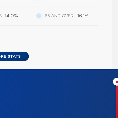
14.0%
16.1%
S
65 AND OVER
RE STATS