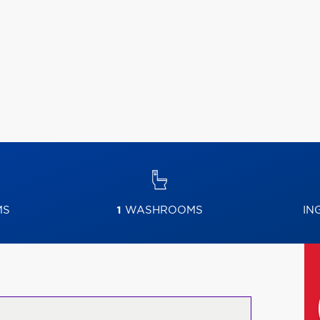
MS
1
WASHROOMS
IN