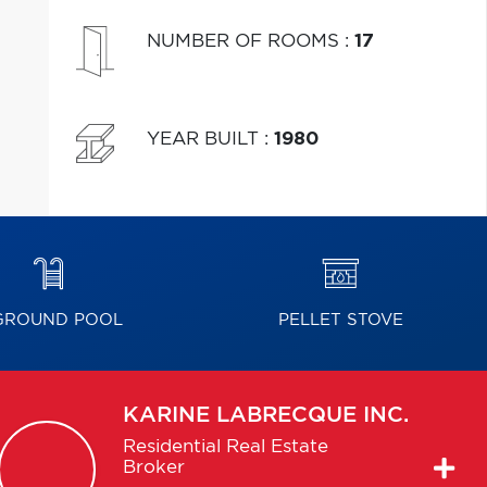
NUMBER OF ROOMS
:
17
YEAR BUILT
:
1980
GROUND POOL
PELLET STOVE
KARINE
LABRECQUE INC.
Residential Real Estate
Broker