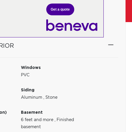
Get a quote
RIOR
Windows
PVC
Siding
Aluminum
,
Stone
ion)
Basement
6 feet and more
,
Finished
basement