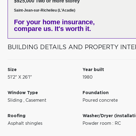
$925,000 Two or more storey
Saint-Jean-sur-Richelieu (L'Acadie)
For your home insurance,
compare us. It's worth it.
BUILDING DETAILS AND PROPERTY INTE
Size
Year built
51'2" X 26'1"
1980
Window Type
Foundation
Sliding
,
Casement
Poured concrete
Roofing
Washer/Dryer (installat
Asphalt shingles
Powder room : RC