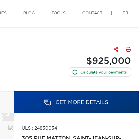
IES
BLOG
TOOLS
CONTACT
FR
$925,000
GET MORE DETAILS
ULS : 24830034
305 RUE MATTON,
SAINT-JEAN-SUR-