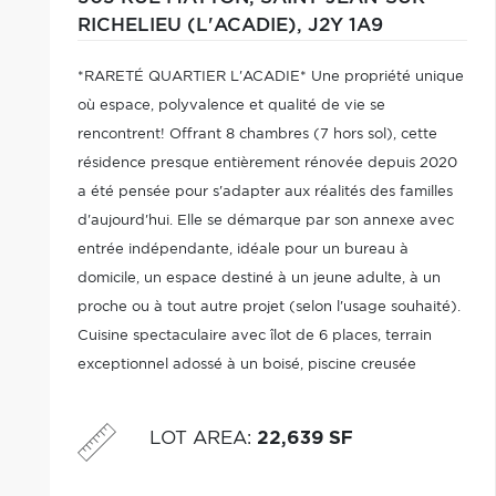
RICHELIEU (L'ACADIE),
J2Y 1A9
*RARETÉ QUARTIER L'ACADIE* Une propriété unique
où espace, polyvalence et qualité de vie se
rencontrent! Offrant 8 chambres (7 hors sol), cette
résidence presque entièrement rénovée depuis 2020
a été pensée pour s'adapter aux réalités des familles
d'aujourd'hui. Elle se démarque par son annexe avec
entrée indépendante, idéale pour un bureau à
domicile, un espace destiné à un jeune adulte, à un
proche ou à tout autre projet (selon l'usage souhaité).
Cuisine spectaculaire avec îlot de 6 places, terrain
exceptionnel adossé à un boisé, piscine creusée
clôturée, pool house vitré, Tiki Bar, garage détaché et
vaste stationnement. Une occasion rare!
LOT AREA
:
22,639 SF