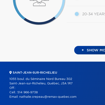
20-34 YEAR
+
SHOW MO
SAINT-JEAN-SUR-RICHELIEU
1055 boul. du Séminaire Nord Bureau 302
Saint-Jean-sur-Richelieu, Québec, J3A 1R7
Off.:
Cell.:
514 966-9738
Email:
nathalie.crepeau@remax-quebec.com