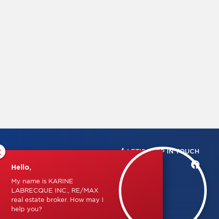
×
LET'S KEEP IN TOUCH
Hello,
My name is KARINE
LABRECQUE INC., RE/MAX
real estate broker. How may I
help you?